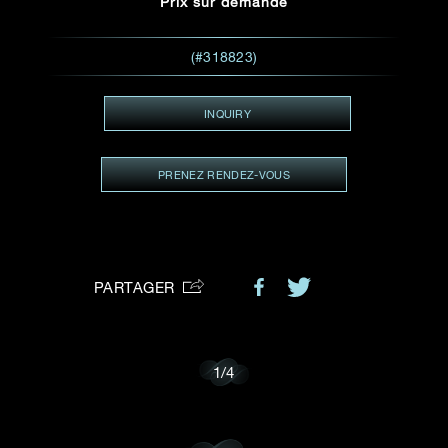
Prix sur demande
VOTRE DEMANDE
vous:
(#318823)
INQUIRY
Je souhaite recevoir des mises à jour de Dehres.
PRENEZ RENDEZ-VOUS
PARTAGER
1
/
4