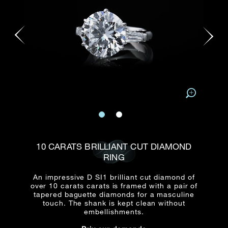
E-mail
Date
Civilité
PRÉNOM*
NOM DE
FAMILLE*
:
Date
Heure
Heure
:
(GMT+8)
(GMT+8)
Zone
Produit(s) Demandé(s)
Produits Demandés
J'aimerais voir Rxxxxxx
TEL
*
J'aimerais aussi voir
10 CARATS BRILLIANT CUT DIAMOND
RING
An impressive D SI1 brilliant cut diamond of
ADRESSE E-MAIL
*
over 10 carats carats is framed with a pair of
tapered baguette diamonds for a masculine
touch. The shank is kept clean without
embellishments.
Type de rendez-