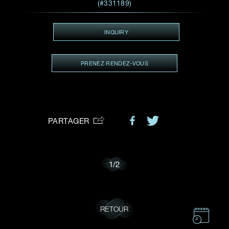
VOTRE DEMANDE
(#331189)
vous:
INQUIRY
PRENEZ RENDEZ-VOUS
Je souhaite recevoir des mises à jour de Dehres.
PARTAGER
1
/
2
RETOUR