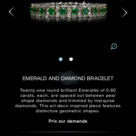
E-mail
Date
Civilité
PRÉNOM*
NOM DE
FAMILLE*
:
Date
Heure
Heure
:
(GMT+8)
(GMT+8)
Zone
Produit(s) Demandé(s)
Produits Demandés
J'aimerais voir Rxxxxxx
EMERALD AND DIAMOND BRACELET
TEL
*
J'aimerais aussi voir
Twenty-one round brilliant Emeralds of 0.60
carats, each, are spaced out between pear
shape diamonds and trimmed by marquise
diamonds. This art-deco inspired piece features
ADRESSE E-MAIL
*
distinctive geometric shapes.
Prix sur demande
Type de rendez-