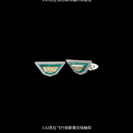
3.02克拉飞行勋章黄白钻袖扣