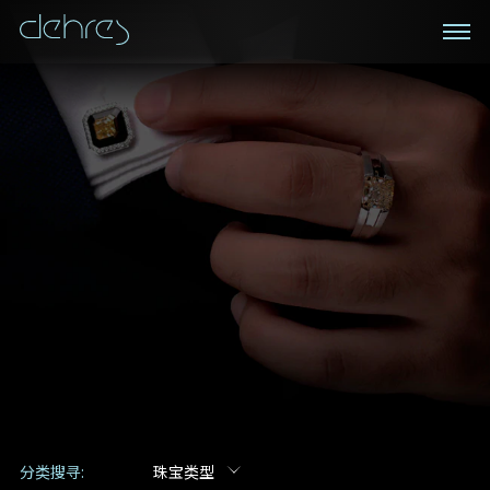
私人预约
登记成为电讯会员
我们在香港中环置地广场的私人展示厅将为您提供更私
密舒适的选购环境
接收戴乐斯最新的产品资讯，活动讯息和行业情报。
称谓
姓*
名*
姓
名
电邮地址
地区
手机号码*
电邮地址*
分类搜寻:
珠宝类型