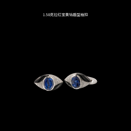
1.58克拉红宝黄钻盾型袖扣