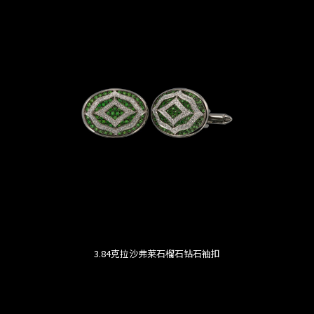
3.84克拉沙弗莱石榴石钻石袖扣