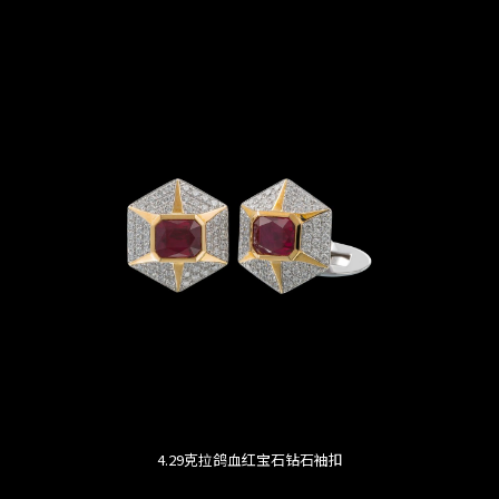
4.29克拉鸽血红宝石钻石袖扣