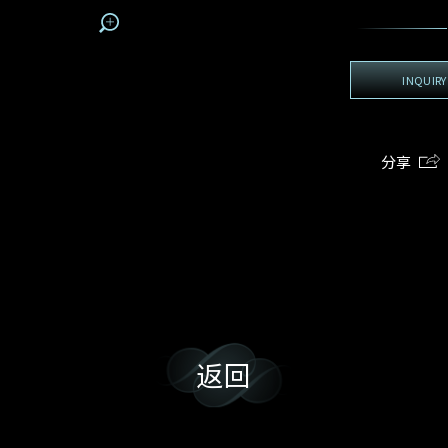
地区
电话
*
手机号码*
电邮地址*
我:
接收戴乐斯最新的产品资讯，活动讯息和行业情报。
电邮地址
INQUIRY
查询内容
姓
名
期
预约时间
:
:
预约时间
(
电邮地址
分享
容
我想看 Rxxxxxx
我乐意接收戴乐斯的最新情报资讯。
希望一併查询的珠宝类型
返回