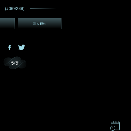
电邮地址
*
(#369289)
私人预约
(GMT+8)
GMT+8)
5
/
5