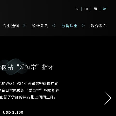
EN
|
FR
|
繁
|
简
专业造诣
设计系列
分类珠宝
媒介发布
小圆钻“爱恒常”指环
境
宝
F色的VVS1-VS2小圓鑽緊密鑲嵌在鉑
適合日常佩戴的“愛恆常”指環能經
姓*
宣誓了承諾的無名指上閃閃生輝。
USD
3,100