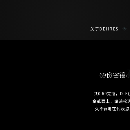
关于DEHRES
咨询详情
在线鑑赏
私人预约
69份密镶
我们在香港中环置地广场的私人展示厅将为您提供更私密舒适的选购环
您现在可以预约和我们的高级客户主任使用视频连线方式在线鉴赏珠
共0.69克拉，D-
金戒面上，讓這枚
称谓
名*
久不衰地在代表您
姓*
名*
姓
名
登记成为电讯会员