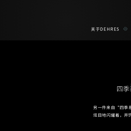
关于DEHRES
咨询详情
在线鑑赏
私人预约
四季
我们在香港中环置地广场的私人展示厅将为您提供更私密舒适的选购环
您现在可以预约和我们的高级客户主任使用视频连线方式在线鉴赏珠
另一件来自“四季
称谓
名*
姓*
名*
炫目地闪耀着，并
姓
名
登记成为电讯会员