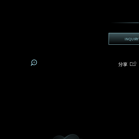
地区
电话
*
手机号码*
电邮地址*
我:
接收戴乐斯最新的产品资讯，活动讯息和行业情报。
电邮地址
查询内容
姓
名
期
预约时间
INQUIRY
:
:
预约时间
(
电邮地址
容
分享
我想看 Rxxxxxx
我乐意接收戴乐斯的最新情报资讯。
希望一併查询的珠宝类型