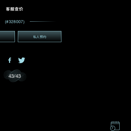
电邮地址
*
客服查价
(#328007)
私人预约
(GMT+8)
GMT+8)
43
/
43