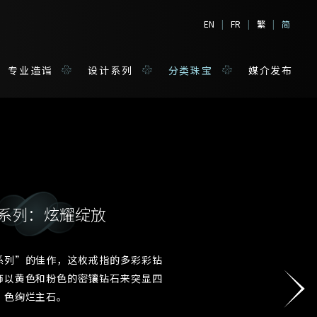
EN
|
FR
|
繁
|
简
专业造诣
设计系列
分类珠宝
媒介发布
系列：炫耀绽放
境
宝
系列”的佳作，这枚戒指的多彩彩钻
姓*
饰以黄色和粉色的密镶钻石来突显四
色绚烂主石。