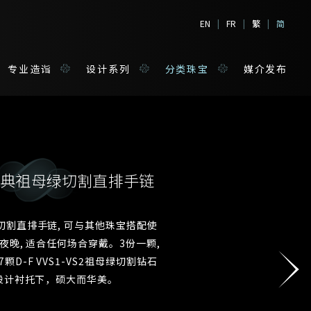
EN
|
FR
|
繁
|
简
专业造诣
设计系列
分类珠宝
媒介发布
拉经典祖母绿切割直排手链
境
宝
切割直排手链, 可与其他珠宝搭配使
夜晚, 适合任何场合穿戴。3份一颗,
姓*
7颗D-F VVS1-VS2祖母绿切割钻石
设计衬托下，硕大而华美。