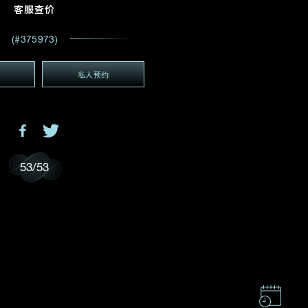
电邮地址
*
客服查价
(#375973)
私人预约
(GMT+8)
GMT+8)
53
/
53