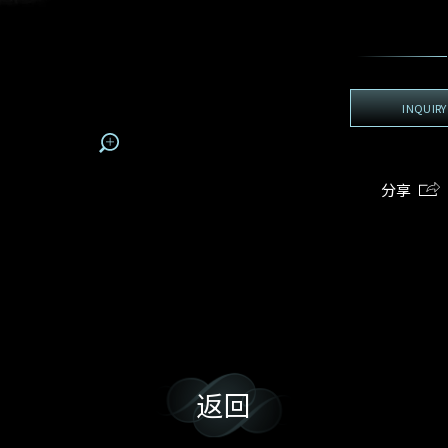
地区
电话
*
手机号码*
电邮地址*
我:
接收戴乐斯最新的产品资讯，活动讯息和行业情报。
电邮地址
查询内容
姓
名
期
预约时间
INQUIRY
:
:
预约时间
(
电邮地址
容
分享
我想看 Rxxxxxx
我乐意接收戴乐斯的最新情报资讯。
希望一併查询的珠宝类型
返回