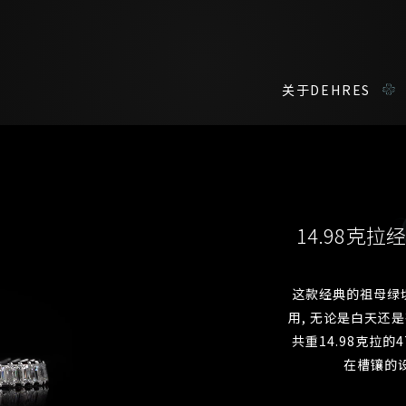
关于DEHRES
咨询详情
在线鑑赏
私人预约
14.98克
我们在香港中环置地广场的私人展示厅将为您提供更私密舒适的选购环
您现在可以预约和我们的高级客户主任使用视频连线方式在线鉴赏珠
这款经典的祖母绿
用, 无论是白天还是
称谓
名*
姓*
共重14.98克拉的4
名*
姓
名
在槽镶的
登记成为电讯会员