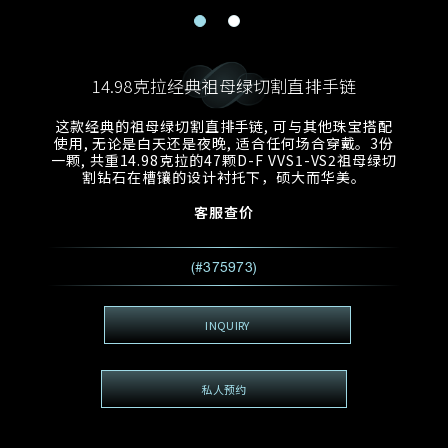
电邮地址
预约日期
称谓
名*
姓*
14.98克拉经典祖母绿切割直排手链
预约时间
:
预约日期
预约时间
这款经典的祖母绿切割直排手链, 可与其他珠宝搭配
:
地区
(GMT+8)
(GMT+8)
使用, 无论是白天还是夜晚, 适合任何场合穿戴。3份
一颗, 共重14.98克拉的47颗D-F VVS1-VS2祖母绿切
割钻石在槽镶的设计衬托下，硕大而华美。
查询内容
客服查价
电话
*
查询内容
我想看 Rxxxxxx
(#375973)
希望一併查询的珠宝类型
电邮地址
*
INQUIRY
私人预约
查询内容
视频方式