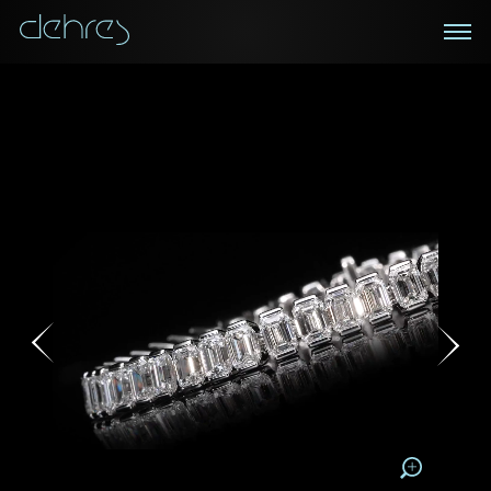
在线鑑赏
私人预约
咨询详情
登记成为电讯会员
您现在可以预约和我们的高级客户主任使用视频连线方
我们在香港中环置地广场的私人展示厅将为您提供更私
密舒适的选购环境
式在线鉴赏珠宝
接收戴乐斯最新的产品资讯，活动讯息和行业情报。
称谓
称谓
姓*
名*
姓
名
姓
电邮地址
名
地区
请用以下方式联系我:
手机号码*
电邮地址*
手机号码