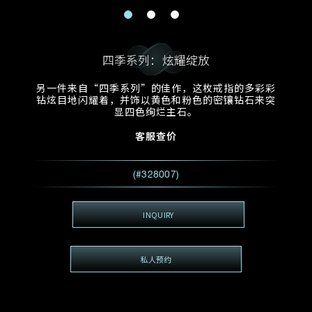
电邮地址
预约日期
称谓
名*
姓*
四季系列：炫耀绽放
预约时间
:
预约日期
预约时间
另一件来自“四季系列”的佳作，这枚戒指的多彩彩
:
地区
(GMT+8)
(GMT+8)
钻炫目地闪耀着，并饰以黄色和粉色的密镶钻石来突
显四色绚烂主石。
查询内容
客服查价
电话
*
查询内容
(#328007)
我想看 Rxxxxxx
希望一併查询的珠宝类型
INQUIRY
电邮地址
*
私人预约
查询内容
视频方式