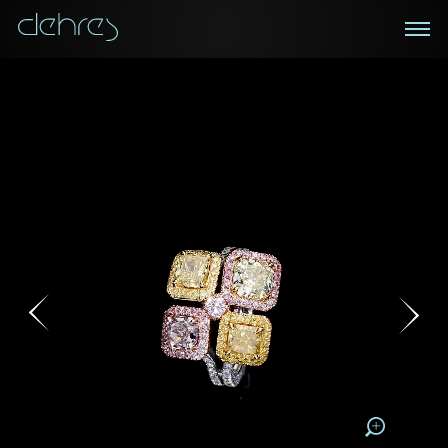
在线鑑赏
私人预约
咨询详情
登记成为电讯会员
您现在可以预约和我们的高级客户主任使用视频连线方
我们在香港中环置地广场的私人展示厅将为您提供更私
密舒适的选购环境
式在线鉴赏珠宝
接收戴乐斯最新的产品资讯，活动讯息和行业情报。
称谓
称谓
姓*
名*
姓
名
姓
电邮地址
名
地区
请用以下方式联系我:
手机号码*
电邮地址*
手机号码