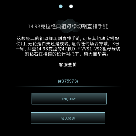
电邮地址
预约日期
称谓
名*
姓*
14.98克拉经典祖母绿切割直排手链
预约时间
:
预约日期
预约时间
这款经典的祖母绿切割直排手链, 可与其他珠宝搭配
:
地区
(GMT+8)
(GMT+8)
使用, 无论是白天还是夜晚, 适合任何场合穿戴。3份
一颗, 共重14.98克拉的47颗D-F VVS1-VS2祖母绿切
割钻石在槽镶的设计衬托下，硕大而华美。
查询内容
客服查价
电话
*
查询内容
我想看 Rxxxxxx
(#375973)
希望一併查询的珠宝类型
电邮地址
*
INQUIRY
私人预约
查询内容
视频方式