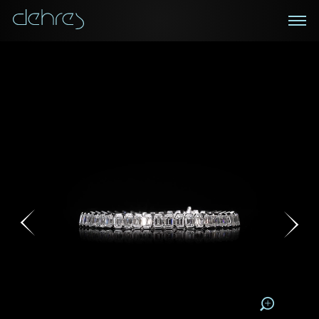
在线鑑赏
私人预约
咨询详情
登记成为电讯会员
您现在可以预约和我们的高级客户主任使用视频连线方
我们在香港中环置地广场的私人展示厅将为您提供更私
密舒适的选购环境
式在线鉴赏珠宝
接收戴乐斯最新的产品资讯，活动讯息和行业情报。
称谓
称谓
姓*
名*
姓
名
姓
电邮地址
名
地区
请用以下方式联系我:
手机号码*
电邮地址*
手机号码