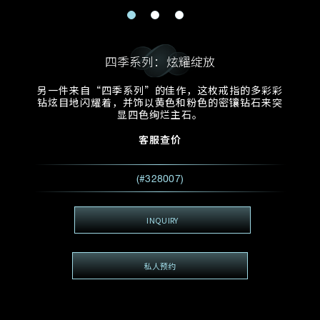
电邮地址
预约日期
称谓
名*
姓*
四季系列：炫耀绽放
预约时间
:
预约日期
预约时间
另一件来自“四季系列”的佳作，这枚戒指的多彩彩
:
地区
(GMT+8)
(GMT+8)
钻炫目地闪耀着，并饰以黄色和粉色的密镶钻石来突
显四色绚烂主石。
查询内容
客服查价
电话
*
查询内容
(#328007)
我想看 Rxxxxxx
希望一併查询的珠宝类型
INQUIRY
电邮地址
*
私人预约
查询内容
视频方式