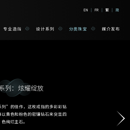
EN
|
FR
|
繁
|
简
专业造诣
设计系列
分类珠宝
媒介发布
系列：炫耀绽放
境
宝
系列”的佳作，这枚戒指的多彩彩钻
姓*
饰以黄色和粉色的密镶钻石来突显四
色绚烂主石。