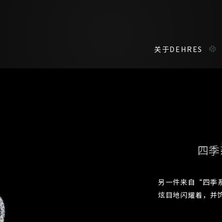
关于DEHRES
咨询详情
在线鑑赏
私人预约
四季
我们在香港中环置地广场的私人展示厅将为您提供更私密舒适的选购环
您现在可以预约和我们的高级客户主任使用视频连线方式在线鉴赏珠
另一件来自“四季
称谓
名*
姓*
名*
炫目地闪耀着，并
姓
名
登记成为电讯会员