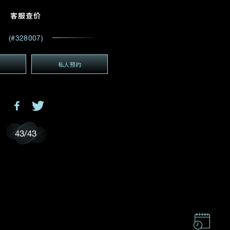
电邮地址
*
客服查价
(#328007)
私人预约
(GMT+8)
GMT+8)
43
/
43