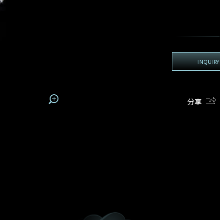
地区
电话
*
手机号码*
电邮地址*
我:
接收戴乐斯最新的产品资讯，活动讯息和行业情报。
电邮地址
查询内容
姓
名
期
预约时间
INQUIRY
:
:
预约时间
(
电邮地址
容
分享
我想看 Rxxxxxx
我乐意接收戴乐斯的最新情报资讯。
希望一併查询的珠宝类型