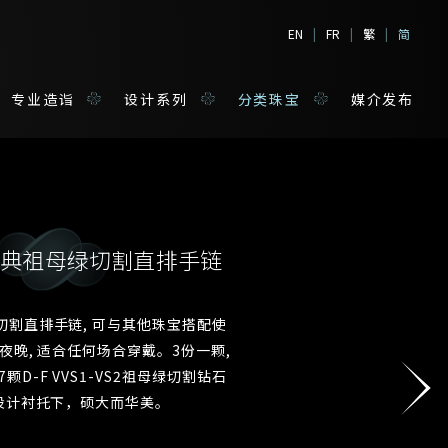
EN
|
FR
|
繁
|
简
专业造诣
设计系列
分类珠宝
媒介发布
拉经典祖母绿切割直排手链
境
宝
切割直排手链, 可与其他珠宝搭配使
夜晚, 适合任何场合穿戴。3份一颗,
姓*
7颗D-F VVS1-VS2祖母绿切割钻石
设计衬托下，硕大而华美。