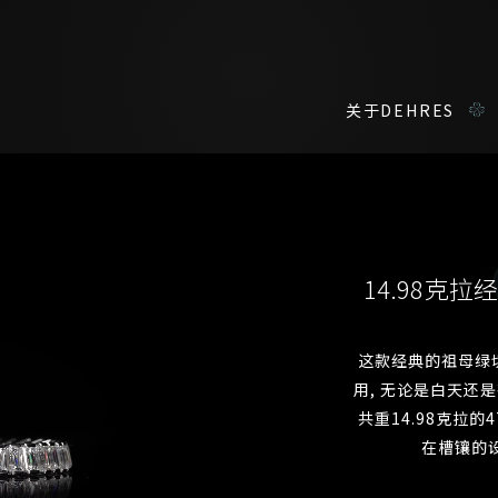
关于DEHRES
咨询详情
在线鑑赏
私人预约
14.98克
我们在香港中环置地广场的私人展示厅将为您提供更私密舒适的选购环
您现在可以预约和我们的高级客户主任使用视频连线方式在线鉴赏珠
这款经典的祖母绿
用, 无论是白天还是
称谓
名*
姓*
共重14.98克拉的4
名*
姓
名
在槽镶的
登记成为电讯会员