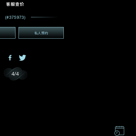
电邮地址
*
客服查价
(#375973)
私人预约
(GMT+8)
GMT+8)
4
/
4