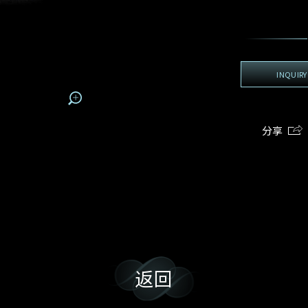
地区
电话
*
手机号码*
电邮地址*
我:
接收戴乐斯最新的产品资讯，活动讯息和行业情报。
电邮地址
查询内容
姓
名
期
预约时间
INQUIRY
:
:
预约时间
(
电邮地址
容
分享
我想看 Rxxxxxx
我乐意接收戴乐斯的最新情报资讯。
希望一併查询的珠宝类型
返回