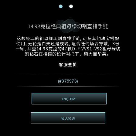
电邮地址
预约日期
称谓
名*
姓*
14.98克拉经典祖母绿切割直排手链
预约时间
:
预约日期
预约时间
这款经典的祖母绿切割直排手链, 可与其他珠宝搭配
:
地区
(GMT+8)
(GMT+8)
使用, 无论是白天还是夜晚, 适合任何场合穿戴。3份
一颗, 共重14.98克拉的47颗D-F VVS1-VS2祖母绿切
割钻石在槽镶的设计衬托下，硕大而华美。
查询内容
客服查价
电话
*
查询内容
我想看 Rxxxxxx
(#375973)
希望一併查询的珠宝类型
电邮地址
*
INQUIRY
私人预约
查询内容
视频方式