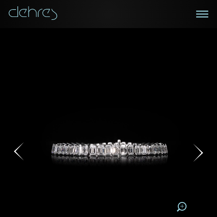
在线鑑赏
私人预约
咨询详情
登记成为电讯会员
您现在可以预约和我们的高级客户主任使用视频连线方
我们在香港中环置地广场的私人展示厅将为您提供更私
密舒适的选购环境
式在线鉴赏珠宝
接收戴乐斯最新的产品资讯，活动讯息和行业情报。
称谓
称谓
姓*
名*
姓
名
姓
电邮地址
名
地区
请用以下方式联系我:
手机号码*
电邮地址*
手机号码