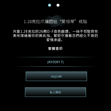
电邮地址
预约日期
称谓
名*
姓*
1.28克拉爪镶圆钻“爱恒常”戒指
预约时间
:
预约日期
预约时间
共重1.28克拉的26顆D-F高色圓鑽，一絲不苟整齊完
:
地区
(GMT+8)
(GMT+8)
美地環繞著你的無名指，緊密守護著您們經久不衰的
愛情承諾。
查询内容
客服查价
电话
*
查询内容
(#350917)
我想看 Rxxxxxx
希望一併查询的珠宝类型
INQUIRY
电邮地址
*
私人预约
查询内容
视频方式