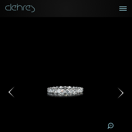
在线鑑赏
私人预约
咨询详情
登记成为电讯会员
您现在可以预约和我们的高级客户主任使用视频连线方
我们在香港中环置地广场的私人展示厅将为您提供更私
密舒适的选购环境
式在线鉴赏珠宝
接收戴乐斯最新的产品资讯，活动讯息和行业情报。
称谓
称谓
姓*
名*
姓
名
姓
电邮地址
名
地区
请用以下方式联系我:
手机号码*
电邮地址*
手机号码