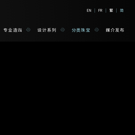
EN
|
FR
|
繁
|
简
专业造诣
设计系列
分类珠宝
媒介发布
宝
姓*