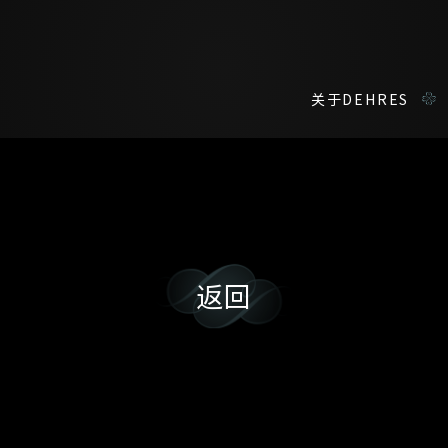
关于DEHRES
咨询详情
在线鑑赏
返回
您现在可以预约和我们的高级客户主任使用视频连线方式在线鉴赏珠
称谓
名*
姓
名