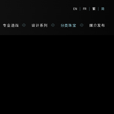
EN
|
FR
|
繁
|
简
专业造诣
设计系列
分类珠宝
媒介发布
宝
姓*