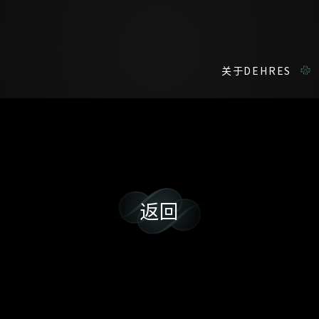
关于DEHRES
咨询详情
在线鑑赏
返回
您现在可以预约和我们的高级客户主任使用视频连线方式在线鉴赏珠
称谓
名*
姓
名