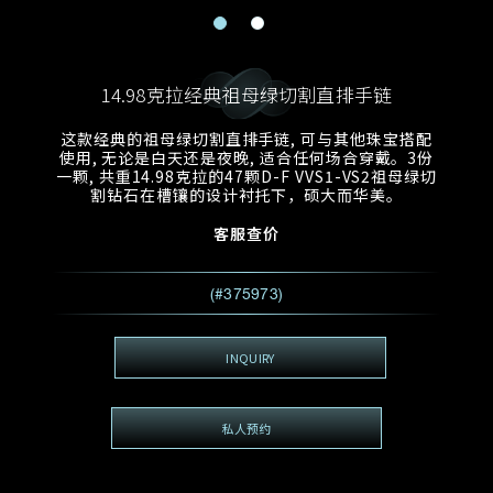
电邮地址
预约日期
称谓
名*
姓*
14.98克拉经典祖母绿切割直排手链
预约时间
:
预约日期
预约时间
这款经典的祖母绿切割直排手链, 可与其他珠宝搭配
:
地区
(GMT+8)
(GMT+8)
使用, 无论是白天还是夜晚, 适合任何场合穿戴。3份
一颗, 共重14.98克拉的47颗D-F VVS1-VS2祖母绿切
割钻石在槽镶的设计衬托下，硕大而华美。
查询内容
客服查价
电话
*
查询内容
我想看 Rxxxxxx
(#375973)
希望一併查询的珠宝类型
电邮地址
*
INQUIRY
私人预约
查询内容
视频方式