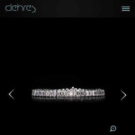
在线鑑赏
私人预约
咨询详情
登记成为电讯会员
您现在可以预约和我们的高级客户主任使用视频连线方
我们在香港中环置地广场的私人展示厅将为您提供更私
密舒适的选购环境
式在线鉴赏珠宝
接收戴乐斯最新的产品资讯，活动讯息和行业情报。
称谓
称谓
姓*
名*
姓
名
姓
电邮地址
名
地区
请用以下方式联系我:
手机号码*
电邮地址*
手机号码