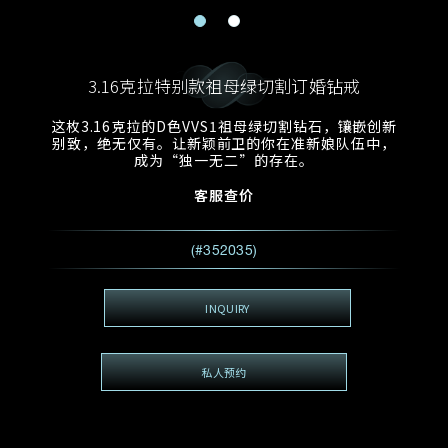
电邮地址
预约日期
称谓
名*
姓*
3.16克拉特别款祖母绿切割订婚钻戒
预约时间
:
预约日期
预约时间
这枚3.16克拉的D色VVS1祖母绿切割钻石，镶嵌创新
:
地区
(GMT+8)
(GMT+8)
别致，绝无仅有。让新颖前卫的你在准新娘队伍中，
成为“独一无二”的存在。
查询内容
客服查价
电话
*
查询内容
(#352035)
我想看 Rxxxxxx
希望一併查询的珠宝类型
INQUIRY
电邮地址
*
私人预约
查询内容
视频方式