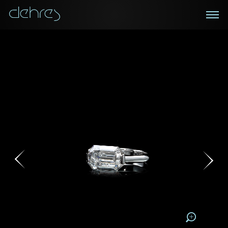
在线鑑赏
私人预约
咨询详情
登记成为电讯会员
您现在可以预约和我们的高级客户主任使用视频连线方
我们在香港中环置地广场的私人展示厅将为您提供更私
密舒适的选购环境
式在线鉴赏珠宝
接收戴乐斯最新的产品资讯，活动讯息和行业情报。
称谓
称谓
姓*
名*
姓
名
姓
电邮地址
名
地区
请用以下方式联系我:
手机号码*
电邮地址*
手机号码