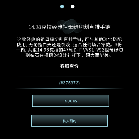
电邮地址
预约日期
称谓
名*
姓*
14.98克拉经典祖母绿切割直排手链
预约时间
:
预约日期
预约时间
这款经典的祖母绿切割直排手链, 可与其他珠宝搭配
:
地区
(GMT+8)
(GMT+8)
使用, 无论是白天还是夜晚, 适合任何场合穿戴。3份
一颗, 共重14.98克拉的47颗D-F VVS1-VS2祖母绿切
割钻石在槽镶的设计衬托下，硕大而华美。
查询内容
客服查价
电话
*
查询内容
我想看 Rxxxxxx
(#375973)
希望一併查询的珠宝类型
电邮地址
*
INQUIRY
私人预约
查询内容
视频方式