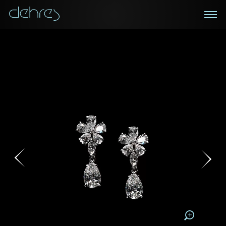
在线鑑赏
私人预约
咨询详情
登记成为电讯会员
您现在可以预约和我们的高级客户主任使用视频连线方
我们在香港中环置地广场的私人展示厅将为您提供更私
密舒适的选购环境
式在线鉴赏珠宝
接收戴乐斯最新的产品资讯，活动讯息和行业情报。
称谓
称谓
姓*
名*
姓
名
姓
电邮地址
名
地区
请用以下方式联系我:
手机号码*
电邮地址*
手机号码