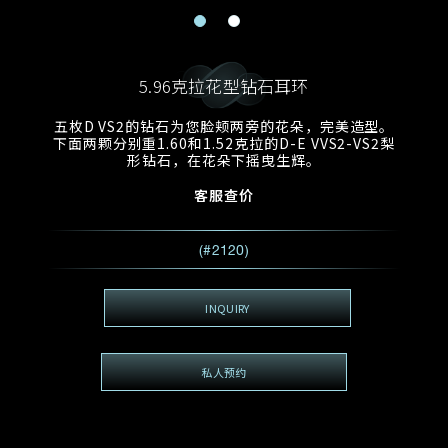
电邮地址
预约日期
称谓
名*
姓*
5.96克拉花型钻石耳环
预约时间
:
预约日期
预约时间
五枚D VS2的钻石为您脸颊两旁的花朵，完美造型。
:
地区
(GMT+8)
(GMT+8)
下面两颗分别重1.60和1.52克拉的D-E VVS2-VS2梨
形钻石，在花朵下摇曳生辉。
查询内容
客服查价
电话
*
查询内容
(#2120)
我想看 Rxxxxxx
希望一併查询的珠宝类型
INQUIRY
电邮地址
*
私人预约
查询内容
视频方式