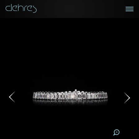
在线鑑赏
私人预约
咨询详情
登记成为电讯会员
您现在可以预约和我们的高级客户主任使用视频连线方
我们在香港中环置地广场的私人展示厅将为您提供更私
密舒适的选购环境
式在线鉴赏珠宝
接收戴乐斯最新的产品资讯，活动讯息和行业情报。
称谓
称谓
姓*
名*
姓
名
姓
电邮地址
名
地区
请用以下方式联系我:
手机号码*
电邮地址*
手机号码