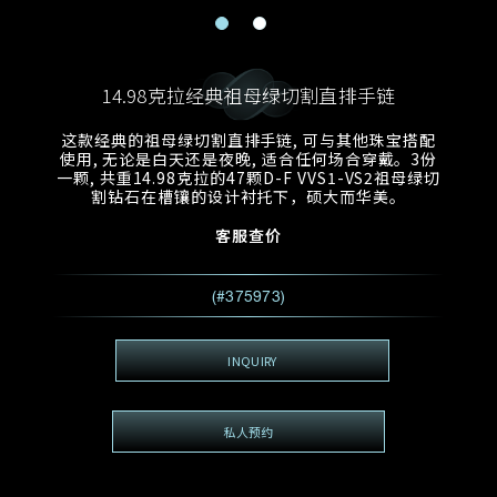
电邮地址
预约日期
称谓
名*
姓*
14.98克拉经典祖母绿切割直排手链
预约时间
:
预约日期
预约时间
这款经典的祖母绿切割直排手链, 可与其他珠宝搭配
:
地区
(GMT+8)
(GMT+8)
使用, 无论是白天还是夜晚, 适合任何场合穿戴。3份
一颗, 共重14.98克拉的47颗D-F VVS1-VS2祖母绿切
割钻石在槽镶的设计衬托下，硕大而华美。
查询内容
客服查价
电话
*
查询内容
我想看 Rxxxxxx
(#375973)
希望一併查询的珠宝类型
电邮地址
*
INQUIRY
私人预约
查询内容
视频方式