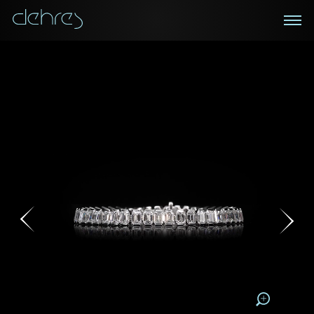
在线鑑赏
私人预约
咨询详情
登记成为电讯会员
您现在可以预约和我们的高级客户主任使用视频连线方
我们在香港中环置地广场的私人展示厅将为您提供更私
密舒适的选购环境
式在线鉴赏珠宝
接收戴乐斯最新的产品资讯，活动讯息和行业情报。
称谓
称谓
姓*
名*
姓
名
姓
电邮地址
名
地区
请用以下方式联系我:
手机号码*
电邮地址*
手机号码