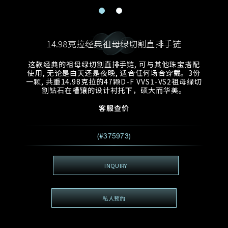
电邮地址
预约日期
称谓
名*
姓*
14.98克拉经典祖母绿切割直排手链
预约时间
:
预约日期
预约时间
这款经典的祖母绿切割直排手链, 可与其他珠宝搭配
:
地区
(GMT+8)
(GMT+8)
使用, 无论是白天还是夜晚, 适合任何场合穿戴。3份
一颗, 共重14.98克拉的47颗D-F VVS1-VS2祖母绿切
割钻石在槽镶的设计衬托下，硕大而华美。
查询内容
客服查价
电话
*
查询内容
我想看 Rxxxxxx
(#375973)
希望一併查询的珠宝类型
电邮地址
*
INQUIRY
私人预约
查询内容
视频方式