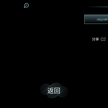
地区
电话
*
手机号码*
电邮地址*
我:
接收戴乐斯最新的产品资讯，活动讯息和行业情报。
电邮地址
INQUIRY
查询内容
姓
名
期
预约时间
:
:
预约时间
(
电邮地址
分享
容
我想看 Rxxxxxx
我乐意接收戴乐斯的最新情报资讯。
希望一併查询的珠宝类型
返回