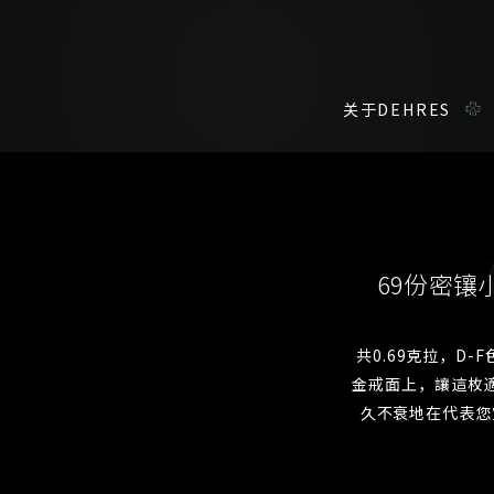
关于DEHRES
咨询详情
在线鑑赏
私人预约
69份密镶
我们在香港中环置地广场的私人展示厅将为您提供更私密舒适的选购环
您现在可以预约和我们的高级客户主任使用视频连线方式在线鉴赏珠
共0.69克拉，D-
金戒面上，讓這枚
称谓
名*
久不衰地在代表您
姓*
名*
姓
名
登记成为电讯会员