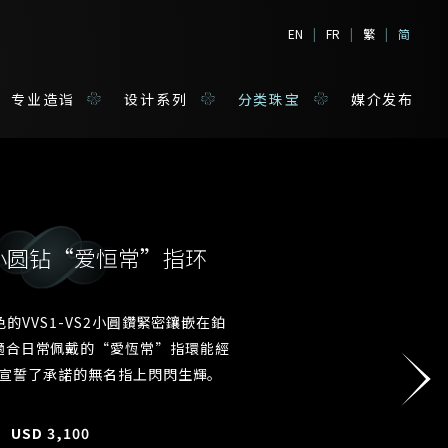
EN
|
FR
|
繁
|
简
专业造诣
设计系列
分类珠宝
媒介发布
小圆钻“爱恒常”指环
境
宝
F色的VVS1-VS2小圓鑽緊密鑲嵌在鉑
適合日常佩戴的“愛恆常”指環能經
姓*
宣誓了承諾的無名指上閃閃生輝。
USD
3,100