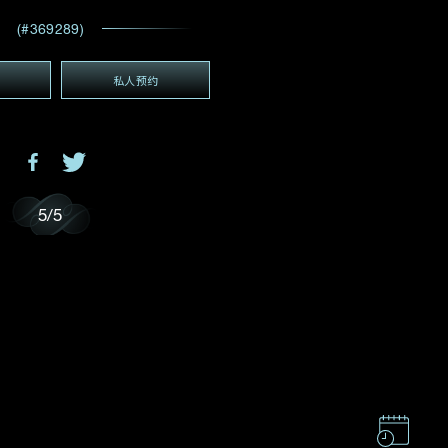
电邮地址
*
(#369289)
私人预约
(GMT+8)
GMT+8)
5
/
5