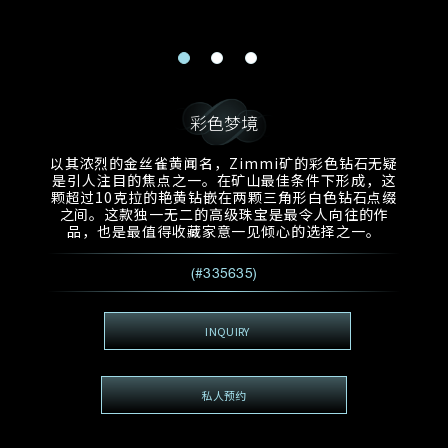
电邮地址
预约日期
称谓
名*
姓*
预约时间
:
预约日期
预约时间
彩色梦境
:
地区
(GMT+8)
(GMT+8)
以其浓烈的金丝雀黄闻名，Zimmi矿的彩色钻石无疑
是引人注目的焦点之一。在矿山最佳条件下形成，这
查询内容
颗超过10克拉的艳黄钻嵌在两颗三角形白色钻石点缀
之间。这款独一无二的高级珠宝是最令人向往的作
电话
*
查询内容
品，也是最值得收藏家意一见倾心的选择之一。
我想看 Rxxxxxx
(#335635)
希望一併查询的珠宝类型
电邮地址
*
INQUIRY
私人预约
查询内容
视频方式