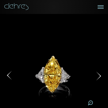
在线鑑赏
私人预约
咨询详情
登记成为电讯会员
您现在可以预约和我们的高级客户主任使用视频连线方
我们在香港中环置地广场的私人展示厅将为您提供更私
密舒适的选购环境
式在线鉴赏珠宝
接收戴乐斯最新的产品资讯，活动讯息和行业情报。
1/0
称谓
称谓
姓*
名*
姓
名
下载为PDF
姓
电邮地址
名
地区
请用以下方式联系我:
手机号码*
电邮地址*
手机号码