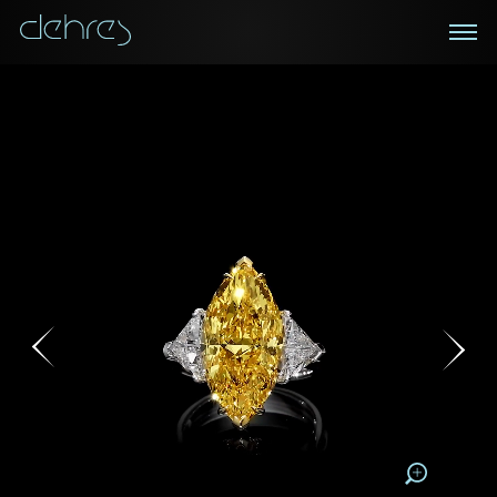
在线鑑赏
私人预约
咨询详情
登记成为电讯会员
您现在可以预约和我们的高级客户主任使用视频连线方
我们在香港中环置地广场的私人展示厅将为您提供更私
密舒适的选购环境
式在线鉴赏珠宝
接收戴乐斯最新的产品资讯，活动讯息和行业情报。
1/0
称谓
称谓
姓*
名*
姓
名
下载为PDF
姓
电邮地址
名
地区
请用以下方式联系我:
手机号码*
电邮地址*
手机号码