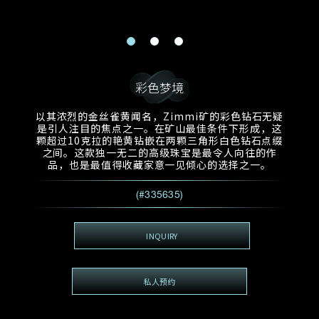
电邮地址
预约日期
称谓
名*
姓*
预约时间
:
预约日期
预约时间
彩色梦境
:
地区
(GMT+8)
(GMT+8)
以其浓烈的金丝雀黄闻名，Zimmi矿的彩色钻石无疑
是引人注目的焦点之一。在矿山最佳条件下形成，这
查询内容
颗超过10克拉的艳黄钻嵌在两颗三角形白色钻石点缀
之间。这款独一无二的高级珠宝是最令人向往的作
电话
*
查询内容
品，也是最值得收藏家意一见倾心的选择之一。
我想看 Rxxxxxx
(#335635)
希望一併查询的珠宝类型
电邮地址
*
INQUIRY
私人预约
查询内容
视频方式