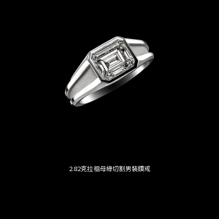
2.82克拉祖母綠切割男裝鑽戒