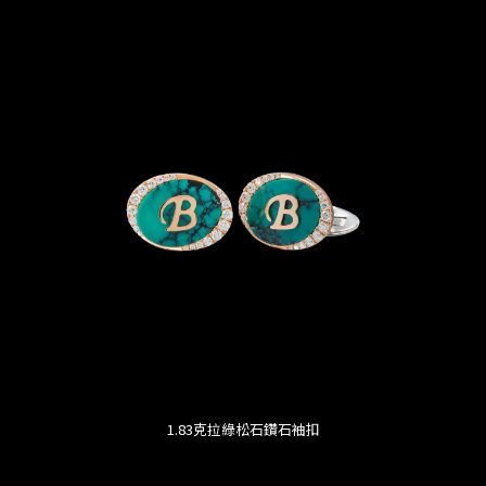
1.83克拉綠松石鑽石袖扣