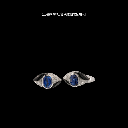
1.58克拉紅寶黃鑽盾型袖扣