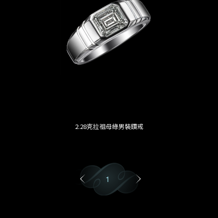
2.28克拉祖母綠男裝鑽戒
1