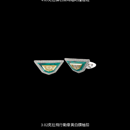
3.02克拉飛行勳章黃白鑽袖扣