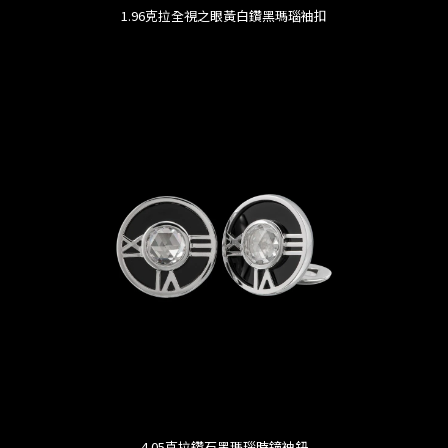
1.96克拉全視之眼黃白鑽黑瑪瑙袖扣
4.05克拉鑽石黑瑪瑙時鐘袖鈕