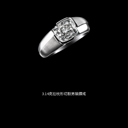
3.14克拉枕形切割男裝鑽戒