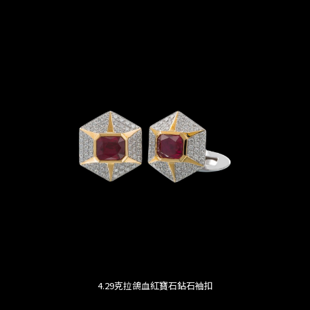
4.29克拉鴿血紅寶石鉆石袖扣