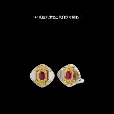
3.61克拉凱撒之星黃白鑽青金袖扣