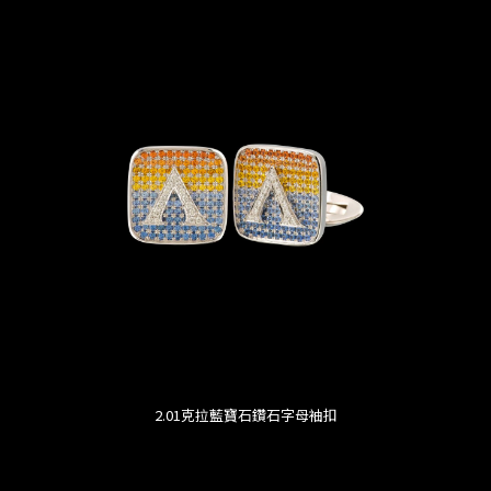
2.01克拉藍寶石鑽石字母袖扣