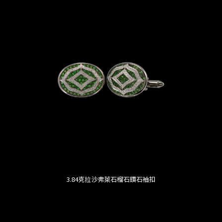
3.84克拉沙弗萊石榴石鑽石袖扣