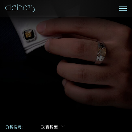
私人預約
登記成為電訊會員
我們在香港中環置地廣場的私人展示廳將為您提供更私
密舒適的選購環境
接收戴樂斯最新的產品資訊，活動訊息和行業情報。
稱謂
姓*
名*
姓
名
電郵地址
地區
手機號碼*
電郵地址*
分類搜尋:
珠寶類型