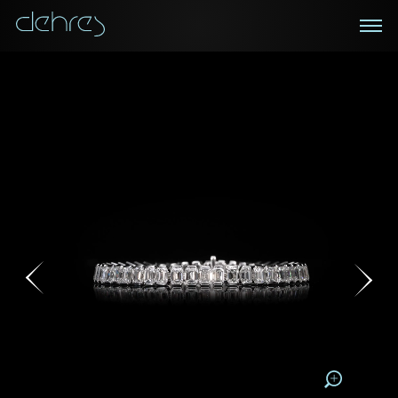
在線鑑賞
私人預約
諮詢詳情
登記成為電訊會員
您現在可以預約和我們的高級客戶主任使用視頻連線方
我們在香港中環置地廣場的私人展示廳將為您提供更私
密舒適的選購環境
式在線鑒賞珠寶
接收戴樂斯最新的產品資訊，活動訊息和行業情報。
稱謂
稱謂
姓*
名*
姓
名
姓
電郵地址
名
地區
請用以下方式聯繫我:
手機號碼*
電郵地址*
手機號碼