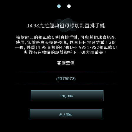
電郵地址
預約日期
稱謂
名*
姓*
14.98克拉經典祖母綠切割直排手鏈
預約時間
:
預約日期
預約時間
這款經典的祖母綠切割直排手鏈, 可與其他珠寶搭配
:
地區
(GMT+8)
(GMT+8)
使用, 無論是白天還是夜晚, 適合任何場合穿戴。3份
一顆, 共重14.98克拉的47顆D-F VVS1-VS2祖母綠切
割鑽石在槽鑲的設計襯托下，碩大而華美。
查詢內容
客服查價
電話*
查詢內容
我想看 Rxxxxxx
(#375973)
希望一併查詢的珠寶類型
電郵地址
*
INQUIRY
私人預約
查詢內容
視頻方式