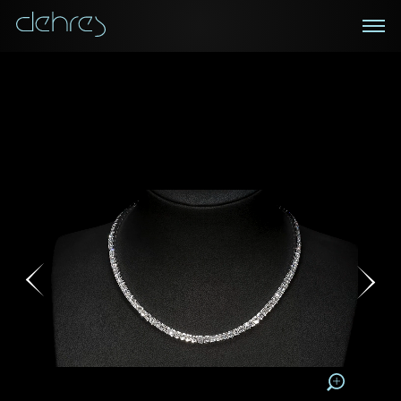
在線鑑賞
私人預約
諮詢詳情
登記成為電訊會員
您現在可以預約和我們的高級客戶主任使用視頻連線方
我們在香港中環置地廣場的私人展示廳將為您提供更私
密舒適的選購環境
式在線鑒賞珠寶
接收戴樂斯最新的產品資訊，活動訊息和行業情報。
稱謂
稱謂
姓*
名*
姓
名
姓
電郵地址
名
地區
請用以下方式聯繫我:
手機號碼*
電郵地址*
手機號碼