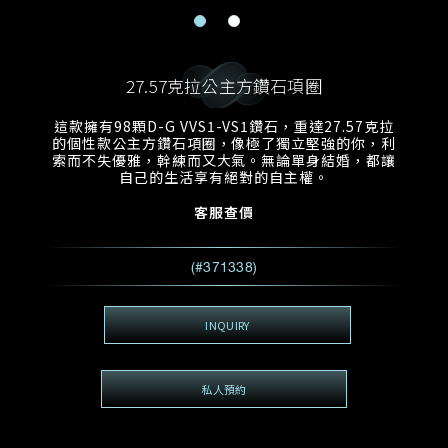
電郵地址
預約日期
稱謂
名*
姓*
27.57克拉公主方鑽石項圈
預約時間
:
預約日期
預約時間
這款擁有98顆D-G VVS1-VS1鑽石，重達27.57克拉
:
地區
(GMT+8)
(GMT+8)
的個性款公主方鑽石項圈，像極了獨立堅強的你，利
索而不失優雅，幹練而又大氣。無論單身結婚，都讓
自己的生活享有絕對的自主權。
查詢內容
客服查價
電話*
查詢內容
我想看 Rxxxxxx
(#371338)
希望一併查詢的珠寶類型
電郵地址
*
INQUIRY
私人預約
查詢內容
視頻方式