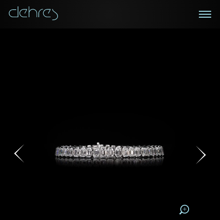
在線鑑賞
私人預約
諮詢詳情
登記成為電訊會員
您現在可以預約和我們的高級客戶主任使用視頻連線方
我們在香港中環置地廣場的私人展示廳將為您提供更私
密舒適的選購環境
式在線鑒賞珠寶
接收戴樂斯最新的產品資訊，活動訊息和行業情報。
稱謂
稱謂
姓*
名*
姓
名
姓
電郵地址
名
地區
請用以下方式聯繫我:
手機號碼*
電郵地址*
手機號碼