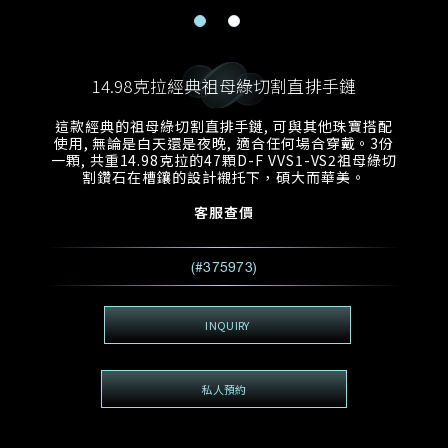
電郵地址
預約日期
稱謂
名*
姓*
14.98克拉經典祖母綠切割直排手鏈
預約時間
:
預約日期
預約時間
這款經典的祖母綠切割直排手鏈, 可與其他珠寶搭配
:
地區
(GMT+8)
(GMT+8)
使用, 無論是白天還是夜晚, 適合任何場合穿戴。3份
一顆, 共重14.98克拉的47顆D-F VVS1-VS2祖母綠切
割鑽石在槽鑲的設計襯托下，碩大而華美。
查詢內容
客服查價
電話*
查詢內容
我想看 Rxxxxxx
(#375973)
希望一併查詢的珠寶類型
電郵地址
*
INQUIRY
私人預約
查詢內容
視頻方式