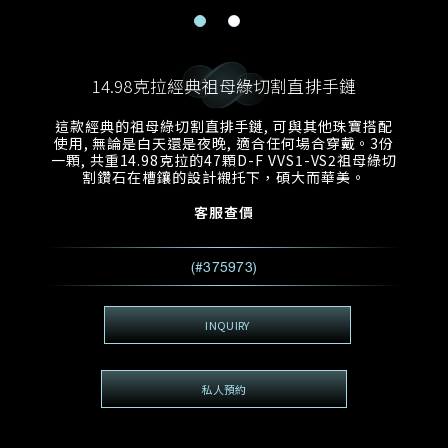
電郵地址
預約日期
稱謂
名*
姓*
14.98克拉經典祖母綠切割直排手鏈
預約時間
:
預約日期
預約時間
這款經典的祖母綠切割直排手鏈, 可與其他珠寶搭配
:
地區
(GMT+8)
(GMT+8)
使用, 無論是白天還是夜晚, 適合任何場合穿戴。3份
一顆, 共重14.98克拉的47顆D-F VVS1-VS2祖母綠切
割鑽石在槽鑲的設計襯托下，碩大而華美。
查詢內容
客服查價
電話*
查詢內容
我想看 Rxxxxxx
(#375973)
希望一併查詢的珠寶類型
電郵地址
*
INQUIRY
私人預約
查詢內容
視頻方式