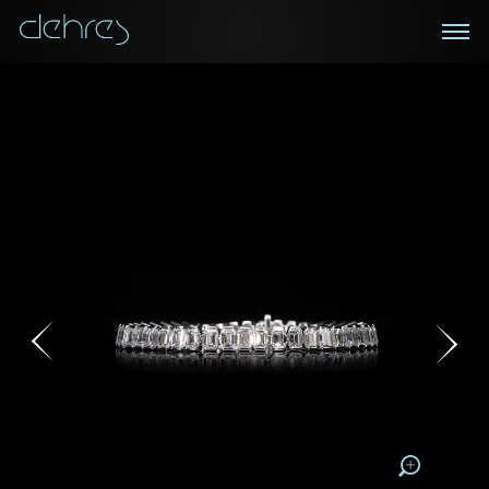
在線鑑賞
私人預約
諮詢詳情
登記成為電訊會員
您現在可以預約和我們的高級客戶主任使用視頻連線方
我們在香港中環置地廣場的私人展示廳將為您提供更私
密舒適的選購環境
式在線鑒賞珠寶
接收戴樂斯最新的產品資訊，活動訊息和行業情報。
稱謂
稱謂
姓*
名*
姓
名
姓
電郵地址
名
地區
請用以下方式聯繫我:
手機號碼*
電郵地址*
手機號碼