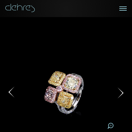
在線鑑賞
私人預約
諮詢詳情
登記成為電訊會員
您現在可以預約和我們的高級客戶主任使用視頻連線方
我們在香港中環置地廣場的私人展示廳將為您提供更私
密舒適的選購環境
式在線鑒賞珠寶
接收戴樂斯最新的產品資訊，活動訊息和行業情報。
稱謂
稱謂
姓*
名*
姓
名
姓
電郵地址
名
地區
請用以下方式聯繫我:
手機號碼*
電郵地址*
手機號碼