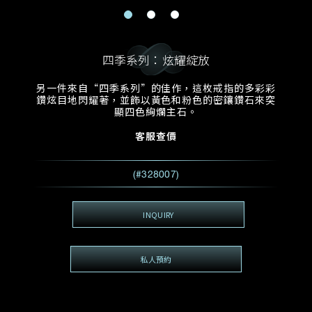
電郵地址
預約日期
稱謂
名*
姓*
四季系列：炫耀綻放
預約時間
:
預約日期
預約時間
另一件來自“四季系列”的佳作，這枚戒指的多彩彩
:
地區
(GMT+8)
(GMT+8)
鑽炫目地閃耀著，並飾以黃色和粉色的密鑲鑽石來突
顯四色絢爛主石。
查詢內容
客服查價
電話*
查詢內容
(#328007)
我想看 Rxxxxxx
希望一併查詢的珠寶類型
INQUIRY
電郵地址
*
私人預約
查詢內容
視頻方式