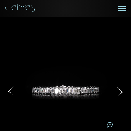
在線鑑賞
私人預約
諮詢詳情
登記成為電訊會員
您現在可以預約和我們的高級客戶主任使用視頻連線方
我們在香港中環置地廣場的私人展示廳將為您提供更私
密舒適的選購環境
式在線鑒賞珠寶
接收戴樂斯最新的產品資訊，活動訊息和行業情報。
稱謂
稱謂
姓*
名*
姓
名
姓
電郵地址
名
地區
請用以下方式聯繫我:
手機號碼*
電郵地址*
手機號碼