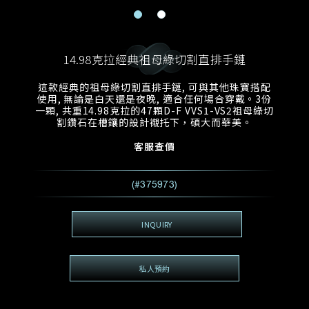
電郵地址
預約日期
稱謂
名*
姓*
14.98克拉經典祖母綠切割直排手鏈
預約時間
:
預約日期
預約時間
這款經典的祖母綠切割直排手鏈, 可與其他珠寶搭配
:
地區
(GMT+8)
(GMT+8)
使用, 無論是白天還是夜晚, 適合任何場合穿戴。3份
一顆, 共重14.98克拉的47顆D-F VVS1-VS2祖母綠切
割鑽石在槽鑲的設計襯托下，碩大而華美。
查詢內容
客服查價
電話*
查詢內容
我想看 Rxxxxxx
(#375973)
希望一併查詢的珠寶類型
電郵地址
*
INQUIRY
私人預約
查詢內容
視頻方式