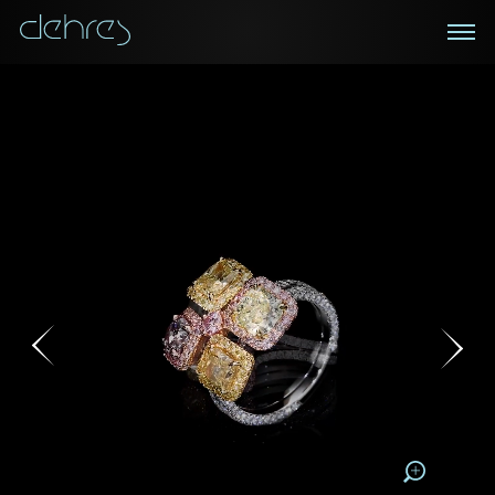
在線鑑賞
私人預約
諮詢詳情
登記成為電訊會員
您現在可以預約和我們的高級客戶主任使用視頻連線方
我們在香港中環置地廣場的私人展示廳將為您提供更私
密舒適的選購環境
式在線鑒賞珠寶
接收戴樂斯最新的產品資訊，活動訊息和行業情報。
稱謂
稱謂
姓*
名*
姓
名
姓
電郵地址
名
地區
請用以下方式聯繫我:
手機號碼*
電郵地址*
手機號碼