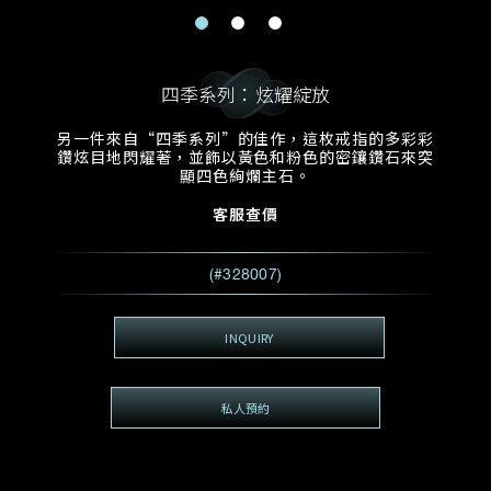
電郵地址
預約日期
稱謂
名*
姓*
四季系列：炫耀綻放
預約時間
:
預約日期
預約時間
另一件來自“四季系列”的佳作，這枚戒指的多彩彩
:
地區
(GMT+8)
(GMT+8)
鑽炫目地閃耀著，並飾以黃色和粉色的密鑲鑽石來突
顯四色絢爛主石。
查詢內容
客服查價
電話*
查詢內容
(#328007)
我想看 Rxxxxxx
希望一併查詢的珠寶類型
INQUIRY
電郵地址
*
私人預約
查詢內容
視頻方式