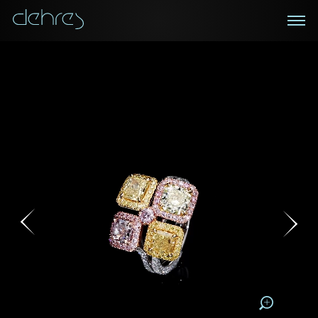
在線鑑賞
私人預約
諮詢詳情
登記成為電訊會員
您現在可以預約和我們的高級客戶主任使用視頻連線方
我們在香港中環置地廣場的私人展示廳將為您提供更私
密舒適的選購環境
式在線鑒賞珠寶
接收戴樂斯最新的產品資訊，活動訊息和行業情報。
稱謂
稱謂
姓*
名*
姓
名
姓
電郵地址
名
地區
請用以下方式聯繫我:
手機號碼*
電郵地址*
手機號碼