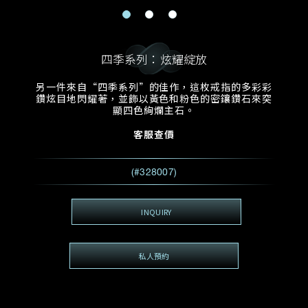
電郵地址
預約日期
稱謂
名*
姓*
四季系列：炫耀綻放
預約時間
:
預約日期
預約時間
另一件來自“四季系列”的佳作，這枚戒指的多彩彩
:
地區
(GMT+8)
(GMT+8)
鑽炫目地閃耀著，並飾以黃色和粉色的密鑲鑽石來突
顯四色絢爛主石。
查詢內容
客服查價
電話*
查詢內容
(#328007)
我想看 Rxxxxxx
希望一併查詢的珠寶類型
INQUIRY
電郵地址
*
私人預約
查詢內容
視頻方式