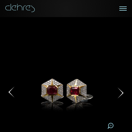
在線鑑賞
私人預約
諮詢詳情
登記成為電訊會員
您現在可以預約和我們的高級客戶主任使用視頻連線方
我們在香港中環置地廣場的私人展示廳將為您提供更私
密舒適的選購環境
式在線鑒賞珠寶
接收戴樂斯最新的產品資訊，活動訊息和行業情報。
稱謂
稱謂
姓*
名*
姓
名
姓
電郵地址
名
地區
請用以下方式聯繫我:
手機號碼*
電郵地址*
手機號碼