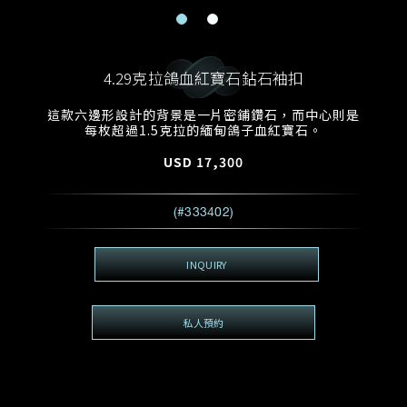
電郵地址
預約日期
稱謂
名*
姓*
4.29克拉鴿血紅寶石鉆石袖扣
預約時間
:
預約日期
預約時間
這款六邊形設計的背景是一片密鋪鑽石，而中心則是
:
地區
(GMT+8)
(GMT+8)
每枚超過1.5克拉的緬甸鴿子血紅寶石。
USD
17,300
查詢內容
電話*
查詢內容
(#333402)
我想看 Rxxxxxx
希望一併查詢的珠寶類型
INQUIRY
電郵地址
*
私人預約
查詢內容
視頻方式