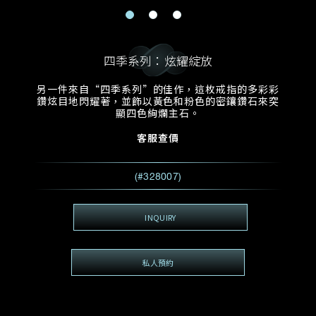
電郵地址
預約日期
稱謂
名*
姓*
四季系列：炫耀綻放
預約時間
:
預約日期
預約時間
另一件來自“四季系列”的佳作，這枚戒指的多彩彩
:
地區
(GMT+8)
(GMT+8)
鑽炫目地閃耀著，並飾以黃色和粉色的密鑲鑽石來突
顯四色絢爛主石。
查詢內容
客服查價
電話*
查詢內容
(#328007)
我想看 Rxxxxxx
希望一併查詢的珠寶類型
INQUIRY
電郵地址
*
私人預約
查詢內容
視頻方式