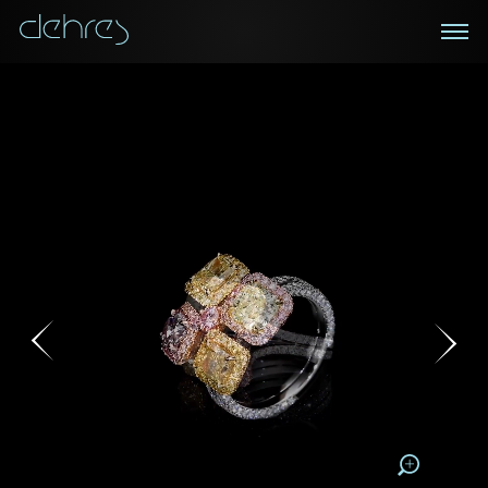
在線鑑賞
私人預約
諮詢詳情
登記成為電訊會員
您現在可以預約和我們的高級客戶主任使用視頻連線方
我們在香港中環置地廣場的私人展示廳將為您提供更私
密舒適的選購環境
式在線鑒賞珠寶
接收戴樂斯最新的產品資訊，活動訊息和行業情報。
稱謂
稱謂
姓*
名*
姓
名
姓
電郵地址
名
地區
請用以下方式聯繫我:
手機號碼*
電郵地址*
手機號碼