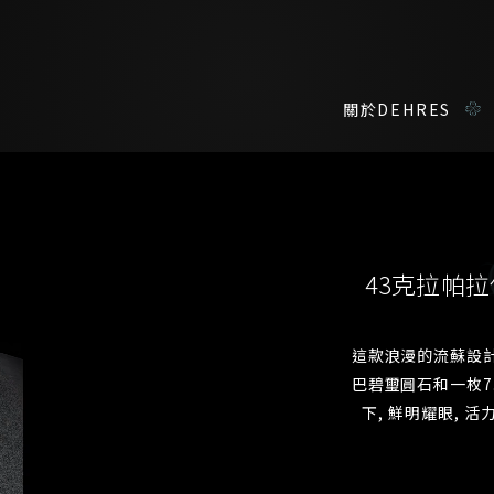
關於DEHRES
諮詢詳情
在線鑑賞
私人預約
43克拉帕
我們在香港中環置地廣場的私人展示廳將為您提供更私密舒適的選購環
您現在可以預約和我們的高級客戶主任使用視頻連線方式在線鑒賞珠
這款浪漫的流蘇設計
巴碧璽圓石和一枚7
稱謂
名*
下, 鮮明耀眼, 
姓*
名*
姓
名