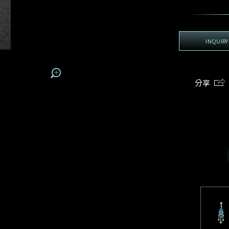
地區
電話*
手機號碼*
電郵地址*
我:
登記成為電訊會員
電郵地址
INQUIRY
查詢內容
接收戴樂斯最新的產品資訊，活動訊息和行業情報。
期
預約時間
:
:
預約時間
(
姓
名
分享
容
電郵地址
我想看 Rxxxxxx
我樂意接收Dehres的最新情報資訊。
希望一併查詢的珠寶類型