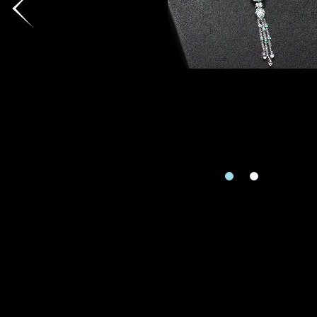
地區
請用以下方式聯繫
手機號碼
預約日
預約日期
查詢內
查詢內容
視頻方式