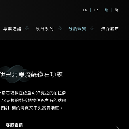
EN
|
FR
|
繁
|
简
專業造詣
設計系列
分類珠寶
媒介發布
拉伊巴碧璽流蘇鑽石項鍊
境
寶
鑽石項鍊在總重4.97克拉的帕拉伊
.73克拉的梨形帕拉伊巴主石的點綴
姓*
活力四射, 簡約清爽又不失高貴端莊。
客服查價