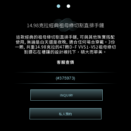
電郵地址
預約日期
稱謂
名*
姓*
14.98克拉經典祖母綠切割直排手鏈
預約時間
:
預約日期
預約時間
這款經典的祖母綠切割直排手鏈, 可與其他珠寶搭配
:
地區
(GMT+8)
(GMT+8)
使用, 無論是白天還是夜晚, 適合任何場合穿戴。3份
一顆, 共重14.98克拉的47顆D-F VVS1-VS2祖母綠切
割鑽石在槽鑲的設計襯托下，碩大而華美。
查詢內容
客服查價
電話*
查詢內容
我想看 Rxxxxxx
(#375973)
希望一併查詢的珠寶類型
電郵地址
*
INQUIRY
私人預約
查詢內容
視頻方式