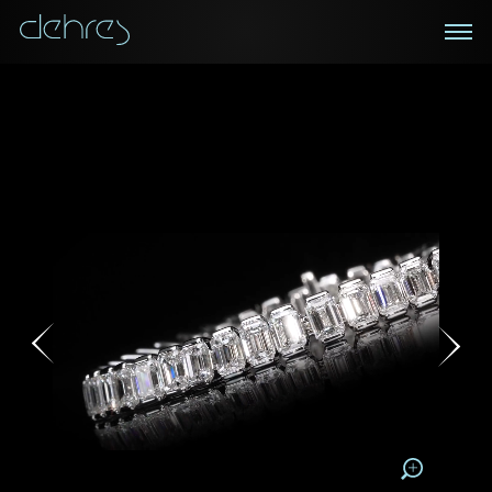
在線鑑賞
私人預約
諮詢詳情
登記成為電訊會員
您現在可以預約和我們的高級客戶主任使用視頻連線方
我們在香港中環置地廣場的私人展示廳將為您提供更私
密舒適的選購環境
式在線鑒賞珠寶
接收戴樂斯最新的產品資訊，活動訊息和行業情報。
稱謂
稱謂
姓*
名*
姓
名
姓
電郵地址
名
地區
請用以下方式聯繫我:
手機號碼*
電郵地址*
手機號碼