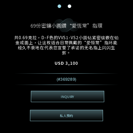
電郵地址
預約日期
稱謂
名*
姓*
69份密鑲小圓鑽“愛恆常”指環
預約時間
:
預約日期
預約時間
共0.69克拉，D-F色的VVS1-VS2小圆钻紧密镶嵌在铂
:
地區
(GMT+8)
(GMT+8)
金戒面上，让这枚适合日常佩戴的“爱恒常”指环能
经久不衰地在代表您宣誓了承诺的无名指上闪闪生
辉。
查詢內容
USD
3,100
電話*
查詢內容
我想看 Rxxxxxx
(#369289)
希望一併查詢的珠寶類型
電郵地址
*
INQUIRY
私人預約
查詢內容
視頻方式