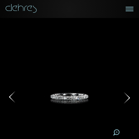
在線鑑賞
私人預約
諮詢詳情
登記成為電訊會員
您現在可以預約和我們的高級客戶主任使用視頻連線方
我們在香港中環置地廣場的私人展示廳將為您提供更私
密舒適的選購環境
式在線鑒賞珠寶
接收戴樂斯最新的產品資訊，活動訊息和行業情報。
稱謂
稱謂
姓*
名*
姓
名
姓
電郵地址
名
地區
請用以下方式聯繫我:
手機號碼*
電郵地址*
手機號碼