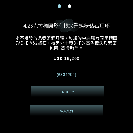
電郵地址
預約日期
稱謂
名*
姓*
4.26克拉椭圆形和榄尖形簇状钻石耳环
預約時間
:
預約日期
預約時間
永不過時的長春葉簇耳環。每邊的中央鑲有兩顆橢圓
:
地區
(GMT+8)
(GMT+8)
形D-E VS2鑽石，被另外十顆D-F的高色欖尖形緊密
包圍, 高貴時尚。
查詢內容
USD
16,200
電話*
查詢內容
(#331201)
我想看 Rxxxxxx
希望一併查詢的珠寶類型
INQUIRY
電郵地址
*
私人預約
查詢內容
視頻方式