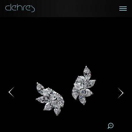
在線鑑賞
私人預約
諮詢詳情
登記成為電訊會員
您現在可以預約和我們的高級客戶主任使用視頻連線方
我們在香港中環置地廣場的私人展示廳將為您提供更私
密舒適的選購環境
式在線鑒賞珠寶
接收戴樂斯最新的產品資訊，活動訊息和行業情報。
稱謂
稱謂
姓*
名*
姓
名
姓
電郵地址
名
地區
請用以下方式聯繫我:
手機號碼*
電郵地址*
手機號碼