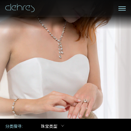
私人预约
登记成为电讯会员
我们在香港中环置地广场的私人展示厅将为您提供更私
密舒适的选购环境
接收戴乐斯最新的产品资讯，活动讯息和行业情报。
称谓
姓*
名*
姓
名
电邮地址
地区
手机号码*
电邮地址*
分类搜寻:
珠宝类型