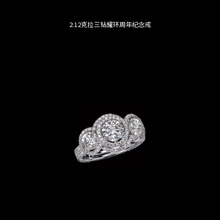
2.12克拉三钻耀环周年纪念戒