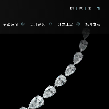
EN
|
FR
|
繁
|
简
专业造诣
设计系列
分类珠宝
媒介发布
境