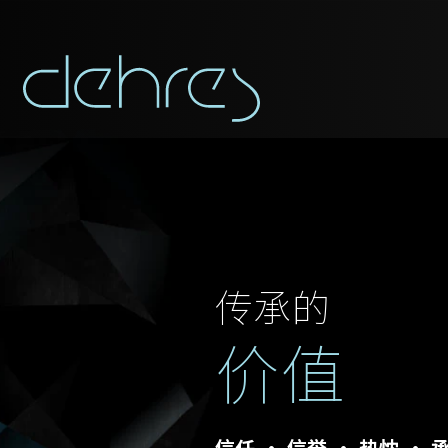
传承的
价值
称谓
信任 • 信誉 • 热忱 • 