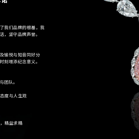
手机号码*
电邮地址*
接收戴乐斯最新的产品资讯，活动讯息和行业情报。
了我们品牌的根基，我
姓
名
期
预约时间
活，坚守品牌声誉。
:
(
电邮地址
及愉悦与知音同好分
容
时刻增添纪念意义。
与团队。
态度与人生观
，精益求精