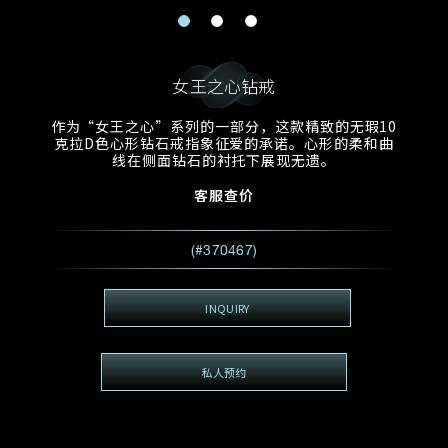
电邮地址
预约日期
称谓
名*
姓*
女王之心钻戒
预约时间
:
预约日期
预约时间
作为“女王之心”系列的一部分，这款精致的无瑕10
:
地区
(GMT+8)
(GMT+8)
克拉D色心形钻石戒指象征爱的承诺。心形的柔和曲
线在侧面钻石的衬托下展现无遗。
查询内容
客服查价
电话
*
查询内容
(#370467)
我想看 Rxxxxxx
希望一併查询的珠宝类型
INQUIRY
电邮地址
*
私人预约
查询内容
视频方式