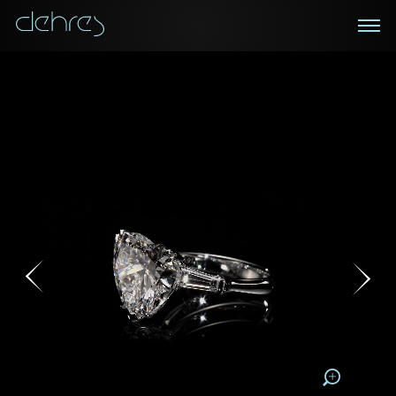
在线鑑赏
私人预约
咨询详情
登记成为电讯会员
您现在可以预约和我们的高级客户主任使用视频连线方
我们在香港中环置地广场的私人展示厅将为您提供更私
密舒适的选购环境
式在线鉴赏珠宝
接收戴乐斯最新的产品资讯，活动讯息和行业情报。
称谓
称谓
姓*
名*
姓
名
姓
电邮地址
名
地区
请用以下方式联系我:
手机号码*
电邮地址*
手机号码