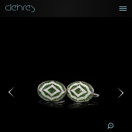
在线鑑赏
私人预约
咨询详情
登记成为电讯会员
您现在可以预约和我们的高级客户主任使用视频连线方
我们在香港中环置地广场的私人展示厅将为您提供更私
密舒适的选购环境
式在线鉴赏珠宝
接收戴乐斯最新的产品资讯，活动讯息和行业情报。
称谓
称谓
姓*
名*
姓
名
姓
电邮地址
名
地区
请用以下方式联系我:
手机号码*
电邮地址*
手机号码