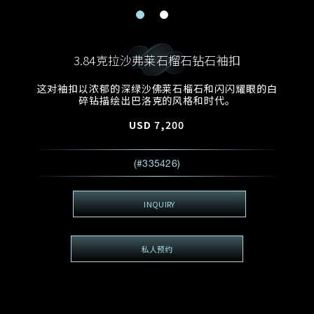
电邮地址
预约日期
称谓
名*
姓*
3.84克拉沙弗莱石榴石钻石袖扣
预约时间
:
预约日期
预约时间
这对袖扣以浓郁的深绿沙佛莱石榴石和闪闪耀眼的白
:
地区
(GMT+8)
(GMT+8)
碎钻描绘出巴洛克的风格和时代。
USD
7,200
查询内容
电话
*
查询内容
(#335426)
我想看 Rxxxxxx
希望一併查询的珠宝类型
INQUIRY
电邮地址
*
私人预约
查询内容
视频方式