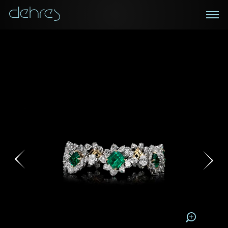
在线鑑赏
私人预约
咨询详情
登记成为电讯会员
您现在可以预约和我们的高级客户主任使用视频连线方
我们在香港中环置地广场的私人展示厅将为您提供更私
密舒适的选购环境
式在线鉴赏珠宝
接收戴乐斯最新的产品资讯，活动讯息和行业情报。
称谓
称谓
姓*
名*
姓
名
姓
电邮地址
名
地区
请用以下方式联系我:
手机号码*
电邮地址*
手机号码