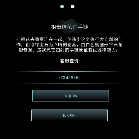
电邮地址
预约日期
称谓
名*
姓*
祖母绿花卉手链
预约时间
:
预约日期
预约时间
七颗花卉图案连在一起，创造出这个象征大自然的佳
:
地区
(GMT+8)
(GMT+8)
作。祖母绿宝石为点睛的花蕊，由白色椭圆形钻石花
瓣包围，这款光芒四射的手链象征着优雅和魅力。
查询内容
客服查价
电话
*
查询内容
(#342676)
我想看 Rxxxxxx
希望一併查询的珠宝类型
INQUIRY
电邮地址
*
私人预约
查询内容
视频方式