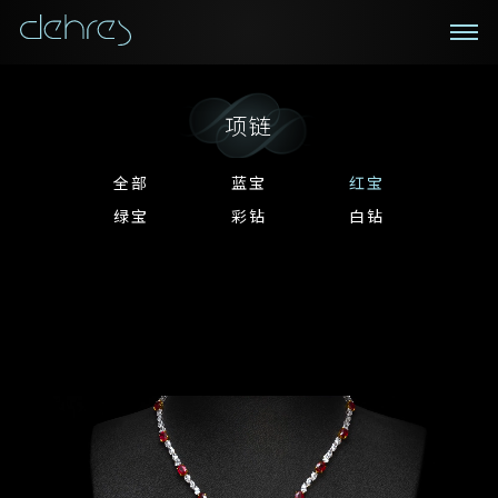
在线鑑赏
私人预约
咨询详情
项链
登记成为电讯会员
您现在可以预约和我们的高级客户主任使用视频连线方
我们在香港中环置地广场的私人展示厅将为您提供更私
密舒适的选购环境
式在线鉴赏珠宝
全部
蓝宝
红宝
接收戴乐斯最新的产品资讯，活动讯息和行业情报。
绿宝
彩钻
白钻
称谓
称谓
姓*
名*
姓
名
姓
电邮地址
名
地区
请用以下方式联系我:
手机号码*
电邮地址*
手机号码