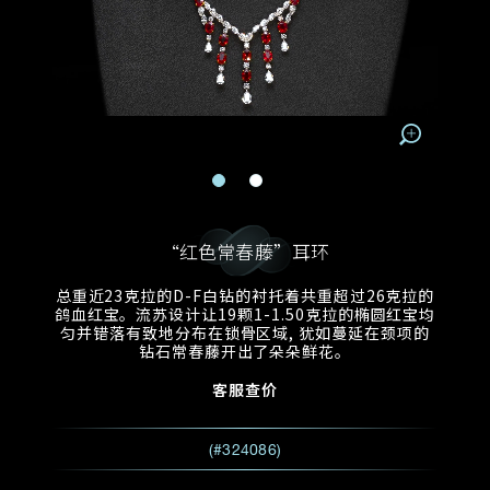
电邮地址
预约日期
称谓
名*
姓*
预约时间
:
预约日期
预约时间
:
地区
(GMT+8)
(GMT+8)
查询内容
电话
*
查询内容
“红色常春藤”耳环
我想看 Rxxxxxx
总重近23克拉的D-F白钻的衬托着共重超过26克拉的
鸽血红宝。流苏设计让19颗1-1.50克拉的椭圆红宝均
希望一併查询的珠宝类型
匀并错落有致地分布在锁骨区域, 犹如蔓延在颈项的
电邮地址
*
钻石常春藤开出了朵朵鲜花。
客服查价
查询内容
(#324086)
视频方式