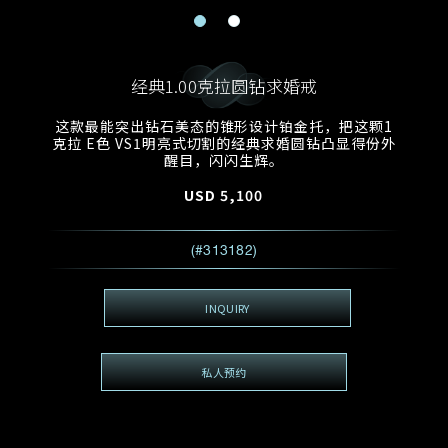
电邮地址
预约日期
称谓
名*
姓*
经典1.00克拉圆钻求婚戒
预约时间
:
预约日期
预约时间
这款最能突出钻石美态的锥形设计铂金托，把这颗1
:
地区
(GMT+8)
(GMT+8)
克拉 E色 VS1明亮式切割的经典求婚圆钻凸显得份外
醒目，闪闪生辉。
查询内容
USD
5,100
电话
*
查询内容
(#313182)
我想看 Rxxxxxx
希望一併查询的珠宝类型
INQUIRY
电邮地址
*
私人预约
查询内容
视频方式