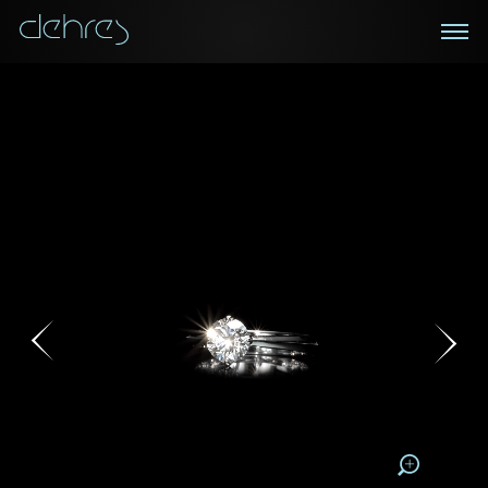
在线鑑赏
私人预约
咨询详情
登记成为电讯会员
您现在可以预约和我们的高级客户主任使用视频连线方
我们在香港中环置地广场的私人展示厅将为您提供更私
密舒适的选购环境
式在线鉴赏珠宝
接收戴乐斯最新的产品资讯，活动讯息和行业情报。
称谓
称谓
姓*
名*
姓
名
姓
电邮地址
名
地区
请用以下方式联系我:
手机号码*
电邮地址*
手机号码