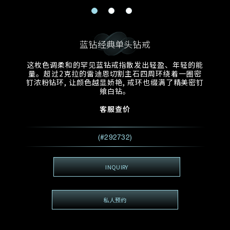
电邮地址
预约日期
称谓
名*
姓*
蓝钻经典单头钻戒
预约时间
:
预约日期
预约时间
这枚色调柔和的罕见蓝钻戒指散发出轻盈、年轻的能
:
地区
(GMT+8)
(GMT+8)
量。超过2克拉的雷迪恩切割主石四周环绕着一圈密
钉浓粉钻环, 让颜色越显娇艳, 戒环也缀满了精美密钉
飨白钻。
查询内容
客服查价
电话
*
查询内容
我想看 Rxxxxxx
(#292732)
希望一併查询的珠宝类型
电邮地址
*
INQUIRY
私人预约
查询内容
视频方式