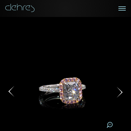
在线鑑赏
私人预约
咨询详情
登记成为电讯会员
您现在可以预约和我们的高级客户主任使用视频连线方
我们在香港中环置地广场的私人展示厅将为您提供更私
密舒适的选购环境
式在线鉴赏珠宝
接收戴乐斯最新的产品资讯，活动讯息和行业情报。
称谓
称谓
姓*
名*
姓
名
姓
电邮地址
名
地区
请用以下方式联系我:
手机号码*
电邮地址*
手机号码