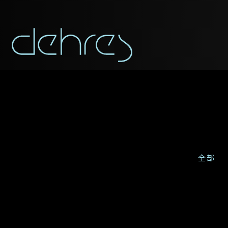
全部
称谓
称谓