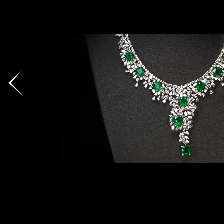
地区
请用以下方式联系
手机号码
预约日
预约日期
查询内
查询内容
视频方式