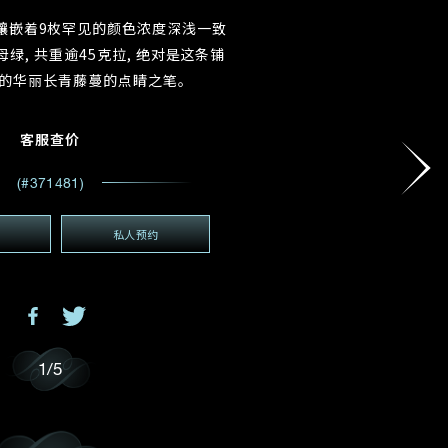
电邮地址
*
镶嵌着9枚罕见的颜色浓度深浅一致
绿, 共重逾45克拉, 绝对是这条铺
的华丽长青藤蔓的点睛之笔。
(GMT+8)
GMT+8)
客服查价
(#371481)
私人预约
1
/
5