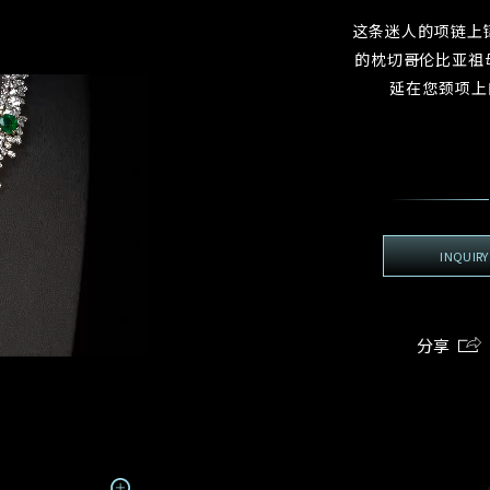
地区
电话
*
手机号码*
电邮地址*
我:
这条迷人的项链上
的枕切哥伦比亚祖母
电邮地址
延在您颈项上
登记成为电讯会员
查询内容
期
预约时间
:
:
预约时间
(
接收戴乐斯最新的产品资讯，活动讯息和行业情报。
容
姓
名
我想看 Rxxxxxx
我乐意接收戴乐斯的最新情报资讯。
INQUIRY
希望一併查询的珠宝类型
电邮地址
分享