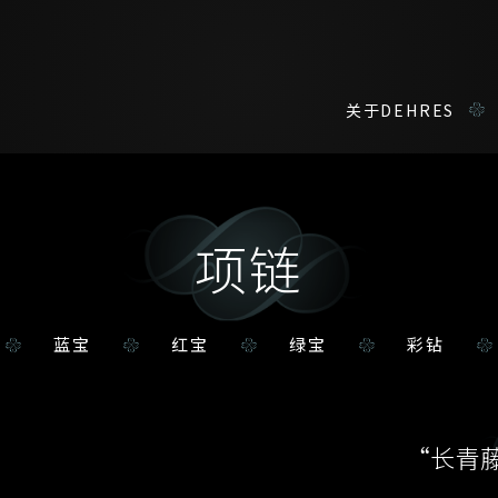
关于DEHRES
项链
咨询详情
在线鑑赏
私人预约
我们在香港中环置地广场的私人展示厅将为您提供更私密舒适的选购环
您现在可以预约和我们的高级客户主任使用视频连线方式在线鉴赏珠
蓝宝
红宝
绿宝
彩钻
称谓
名*
姓*
名*
姓
名
“长青