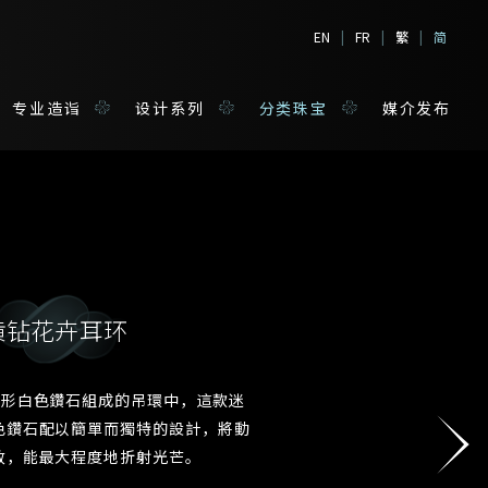
EN
|
FR
|
繁
|
简
专业造诣
设计系列
分类珠宝
媒介发布
黄钻花卉耳环
境
宝
梨形白色鑽石組成的吊環中，這款迷
姓*
色鑽石配以簡單而獨特的設計，將動
致，能最大程度地折射光芒。