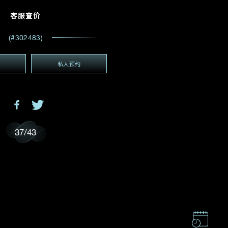
电邮地址
*
客服查价
(#302483)
私人预约
(GMT+8)
GMT+8)
37
/
43