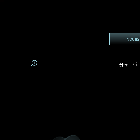
地区
电话
*
手机号码*
电邮地址*
我:
接收戴乐斯最新的产品资讯，活动讯息和行业情报。
电邮地址
查询内容
姓
名
期
预约时间
INQUIRY
:
:
预约时间
(
电邮地址
容
分享
我想看 Rxxxxxx
我乐意接收戴乐斯的最新情报资讯。
希望一併查询的珠宝类型