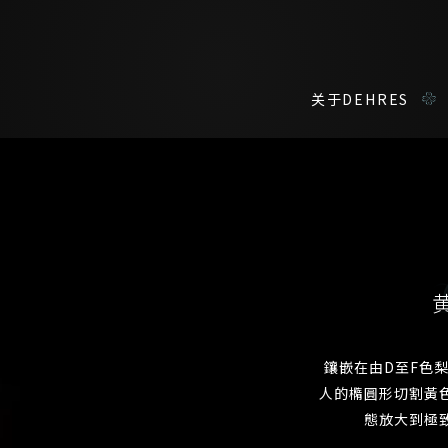
关于DEHRES
咨询详情
在线鑑赏
私人预约
我们在香港中环置地广场的私人展示厅将为您提供更私密舒适的选购环
您现在可以预约和我们的高级客户主任使用视频连线方式在线鉴赏珠
鑲嵌在由D至F色
称谓
名*
姓*
名*
人的橢圓形切割黃
姓
名
態放大到極
登记成为电讯会员